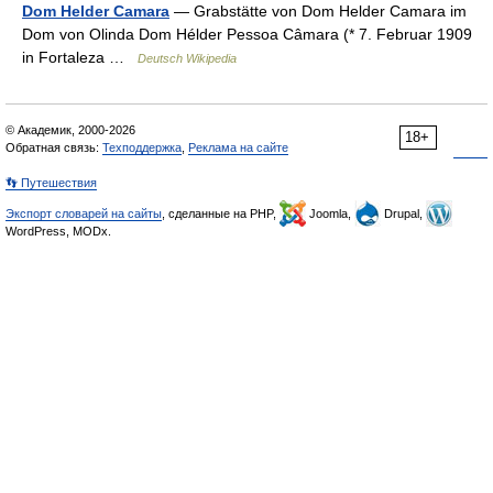
Dom Helder Camara
— Grabstätte von Dom Helder Camara im
Dom von Olinda Dom Hélder Pessoa Câmara (* 7. Februar 1909
in Fortaleza …
Deutsch Wikipedia
© Академик, 2000-2026
18+
Обратная связь:
Техподдержка
,
Реклама на сайте
👣 Путешествия
Экспорт словарей на сайты
, сделанные на PHP,
Joomla,
Drupal,
WordPress, MODx.