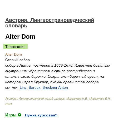
Австрия. Лингвострановедческий
словарь
Alter Dom
Толкование
Alter Dom
Старый собор
собор в Линце, построен в 1669-1678. Известен богатым
внутренним убранством в стиле австрийского и
итальянского барокко. Сохранился барочный орган, на
котором играл Брукнер, будучи органистом собора
см. тж.
Linz
,
Barock
,
Bruckner Anton
Австрия. Лингвострановедческий словарь
.
Муравлева Н.В., Муравлева Е.Н.
.
2003
.
Игры ⚽
Нужна курсовая?